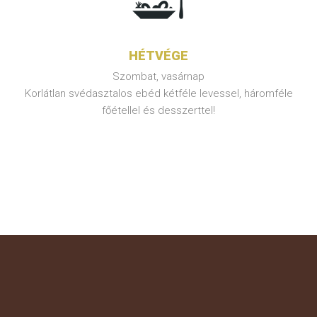
HÉTVÉGE
Szombat, vasárnap
Korlátlan svédasztalos ebéd kétféle levessel, háromféle
főétellel és desszerttel!