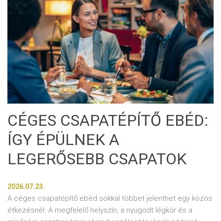
CÉGES CSAPATÉPÍTŐ EBÉD:
ÍGY ÉPÜLNEK A
LEGERŐSEBB CSAPATOK
2026.07.23.
A céges csapatépítő ebéd sokkal többet jelenthet egy közös
étkezésnél. A megfelelő helyszín, a nyugodt légkör és a