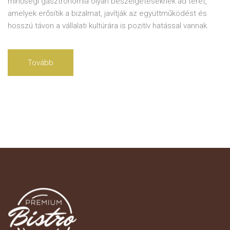
minőségi gasztronómia olyan beszélgetéseknek ad teret,
amelyek erősítik a bizalmat, javítják az együttműködést és
hosszú távon a vállalati kultúrára is pozitív hatással vannak.
Tovább