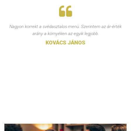
Nagyon korrekt a svédasztalos menü. Szerintem az ár-érték
arány a környéken az egyik legjobb.
KOVÁCS JÁNOS